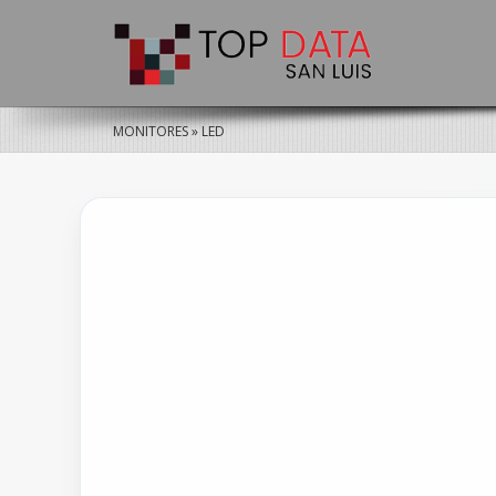
MONITORES »
LED