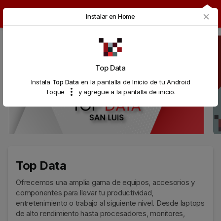
Top Data
Instalar en Home
Top Data
Instala
Top Data
en la pantalla de Inicio de tu Android
Toque
y agregue a la pantalla de inicio.
Top Data
Ofrecemos una amplia gama de equipos, accesorios y
componentes para llevar tu productividad,
entretenimiento o trabajo al siguiente nivel. Desde laptops
de alto rendimiento hasta procesadores, monitores,