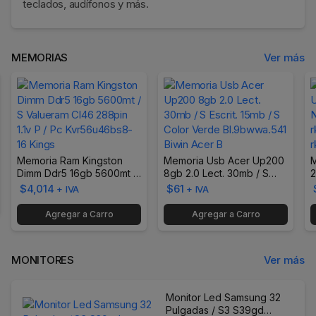
teclados, audífonos y más.
MEMORIAS
Ver más
Memoria Ram Kingston
Memoria Usb Acer Up200
M
Dimm Ddr5 16gb 5600mt /
8gb 2.0 Lect. 30mb / S
2
S Valueram Cl46 288pin
Escrit. 15mb / S Color
r
$4,014
$61
+ IVA
+ IVA
1.1v P / Pc Kvr56u46bs8-16
Verde Bl.9bwwa.541 Biwin
A
Kings
Acer B
Agregar a Carro
Agregar a Carro
MONITORES
Ver más
Monitor Led Samsung 32
Pulgadas / S3 S39gd