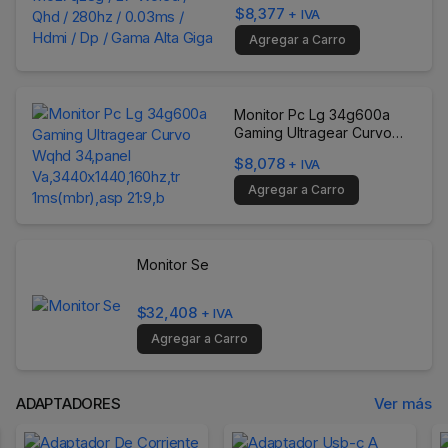
0.03ms / Hdmi / Dp / Gama
$8,377
+ IVA
Alta Giga
Agregar a Carro
Monitor Pc Lg 34g600a
Gaming Ultragear Curvo
Wqhd 34,panel
$8,078
+ IVA
Va,3440x1440,160hz,tr
1ms(mbr),asp 21:9,b
Agregar a Carro
Monitor Se
$32,408
+ IVA
Agregar a Carro
ADAPTADORES
Ver más