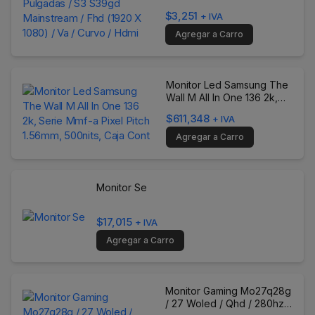
Mainstream / Fhd (1920 X
$3,251
+ IVA
1080) / Va / Curvo / Hdmi
Agregar a Carro
Monitor Led Samsung The
Wall M All In One 136 2k,
Serie Mmf-a Pixel Pitch
$611,348
+ IVA
1.56mm, 500nits, Caja Cont
Agregar a Carro
Monitor Se
$17,015
+ IVA
Agregar a Carro
Monitor Gaming Mo27q28g
/ 27 Woled / Qhd / 280hz /