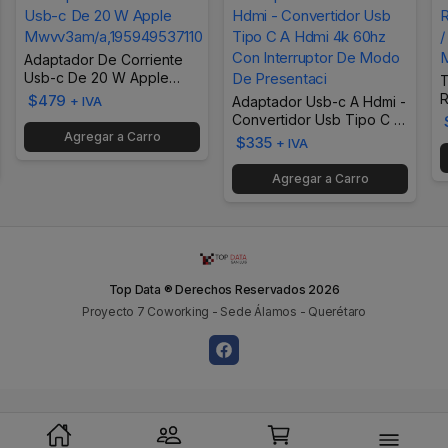
Adaptador De Corriente
Usb-c De 20 W Apple
T
Mwvv3am/a,195949537110
R
$479
+ IVA
Adaptador Usb-c A Hdmi -
/
Convertidor Usb Tipo C A
M
Agregar a Carro
Hdmi 4k 60hz Con
$335
+ IVA
Interruptor De Modo De
Presentaci
Agregar a Carro
Top Data ® Derechos Reservados
2026
Proyecto 7 Coworking - Sede Álamos - Querétaro